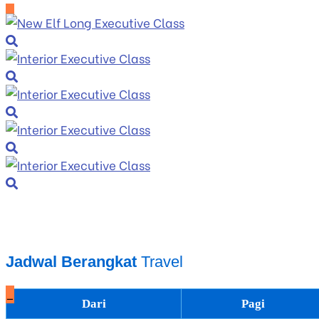
_
Jadwal Berangkat
Travel
_
Dari
Pagi