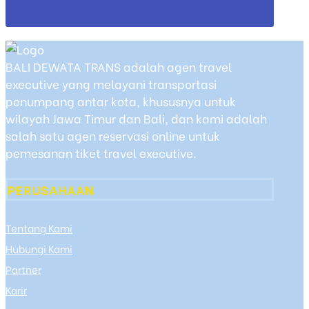
BALI DEWATA TRANS adalah agen travel
executive yang melayani transportasi
penumpang antar kota, khususnya untuk
wilayah Jawa Timur dan Bali, dan kami adalah
salah satu agen reservasi online untuk
pemesanan tiket travel executive.
PERUSAHAAN
Tentang Kami
Hubungi Kami
Partner
Karir