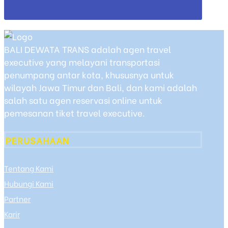
BALI DEWATA TRANS adalah agen travel
executive yang melayani transportasi
penumpang antar kota, khususnya untuk
wilayah Jawa Timur dan Bali, dan kami adalah
salah satu agen reservasi online untuk
pemesanan tiket travel executive.
PERUSAHAAN
Tentang Kami
Hubungi Kami
Partner
Karir