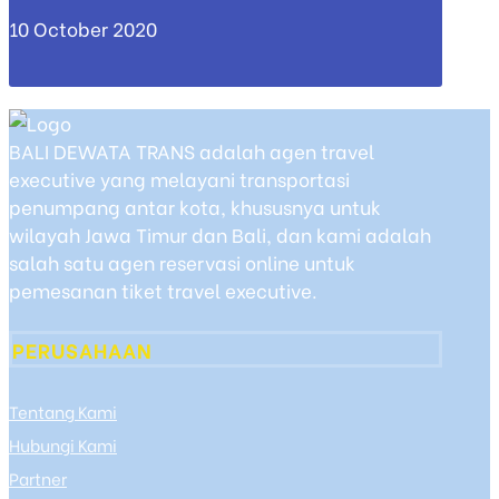
10 October 2020
BALI DEWATA TRANS adalah agen travel
executive yang melayani transportasi
penumpang antar kota, khususnya untuk
wilayah Jawa Timur dan Bali, dan kami adalah
salah satu agen reservasi online untuk
pemesanan tiket travel executive.
PERUSAHAAN
Tentang Kami
Hubungi Kami
Partner