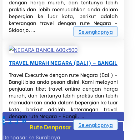
dengan harga murah, dan tentunya lebih
praktis dan lebih memudahkan anda dalam
bepergian ke luar kota, berikut adalah
keterangan travel dengan rute Negara -
Sidoarjo. ...
Selengkapnya
TRAVEL MURAH NEGARA (BALI) – BANGIL
Travel Executive dengan rute Negara (Bali) -
Bangil bisa anda pesan disini. Kami melayani
penjualan tiket travel online dengan harga
murah, dan tentunya lebih praktis dan lebih
memudahkan anda dalam bepergian ke luar
kota, berikut adalah keterangan travel
dengan rute Negara - Bangil. ...
1
2
3
Posts
Selengkapnya
Rute Denpasar
pagination
Denpasar ke Surabaya