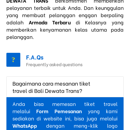
DEWATA TRANS
berkomitmen memberikan
pelayanan terbaik untuk Anda. Dan keunggulan
yang membuat pelanggan enggan berpaling
adalah
Armada Terbaru
di Kelasnya yang
memberikan kenyamanan kelas utama pada
pelanggan.
F.A.Qs
Frequently asked questions
Bagaimana cara mesanan tiket
travel di Bali Dewata Trans?
Anda bisa memesan tiket travel
melalui
Form Pemesanan
yang kami
sediakan di website ini, bisa juga melalui
WhatsApp
dengan meng-klik logo