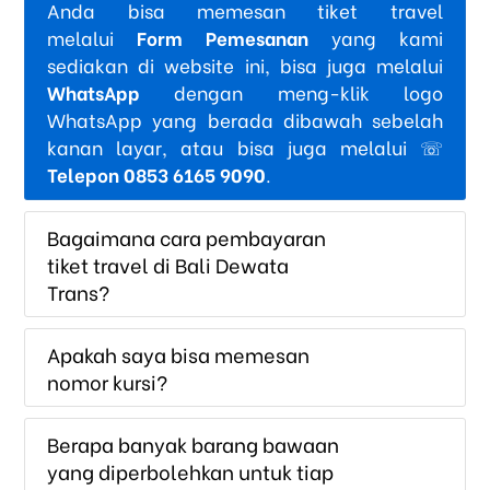
Anda bisa memesan tiket travel
melalui
Form Pemesanan
yang kami
sediakan di website ini, bisa juga melalui
WhatsApp
dengan meng-klik logo
WhatsApp yang berada dibawah sebelah
kanan layar, atau bisa juga melalui ☏
Telepon 0853 6165 9090
.
Bagaimana cara pembayaran
tiket travel di Bali Dewata
Trans?
Apakah saya bisa memesan
nomor kursi?
Berapa banyak barang bawaan
yang diperbolehkan untuk tiap