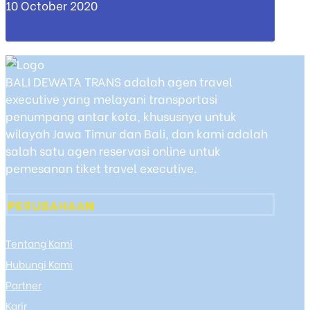
10 October 2020
BALI DEWATA TRANS adalah agen travel
executive yang melayani transportasi
penumpang antar kota, khususnya untuk
wilayah Jawa Timur dan Bali, dan kami adalah
salah satu agen reservasi online untuk
pemesanan tiket travel executive.
PERUSAHAAN
Tentang Kami
Hubungi Kami
Partner
Karir