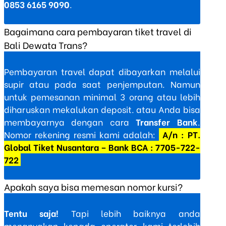
0853 6165 9090
.
Bagaimana cara pembayaran tiket travel di
Bali Dewata Trans?
Pembayaran travel dapat dibayarkan melalui
supir atau pada saat penjemputan. Namun
untuk pemesanan minimal 3 orang atau lebih
diharuskan mekalukan deposit. atau Anda bisa
membayarnya dengan cara
Transfer Bank
.
Nomor rekening resmi kami adalah:
A/n : PT.
Global Tiket Nusantara – Bank BCA : 7705-722-
722
Apakah saya bisa memesan nomor kursi?
Tentu saja!
Tapi lebih baiknya anda
menanyakan kepada operator kami terlebih