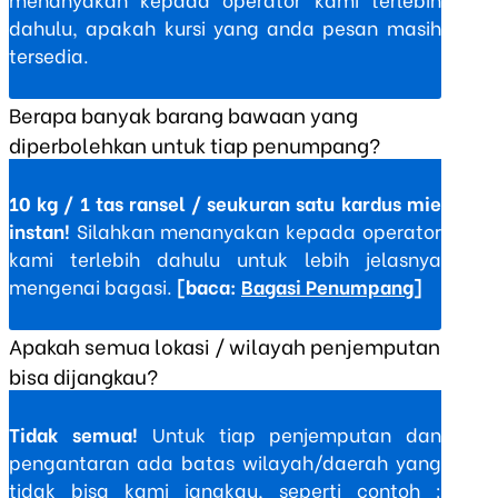
dahulu, apakah kursi yang anda pesan masih
tersedia.
Berapa banyak barang bawaan yang
diperbolehkan untuk tiap penumpang?
10 kg / 1 tas ransel / seukuran satu kardus mie
instan!
Silahkan menanyakan kepada operator
kami terlebih dahulu untuk lebih jelasnya
mengenai bagasi.
[baca:
Bagasi Penumpang
]
Apakah semua lokasi / wilayah penjemputan
bisa dijangkau?
Tidak semua!
Untuk tiap penjemputan dan
pengantaran ada batas wilayah/daerah yang
tidak bisa kami jangkau, seperti contoh :