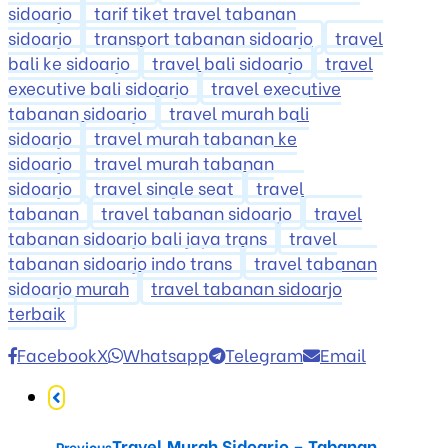
sidoarjo
tarif tiket travel tabanan
sidoarjo
transport tabanan sidoarjo
travel
bali ke sidoarjo
travel bali sidoarjo
travel
executive bali sidoarjo
travel executive
tabanan sidoarjo
travel murah bali
sidoarjo
travel murah tabanan ke
sidoarjo
travel murah tabanan
sidoarjo
travel single seat
travel
tabanan
travel tabanan sidoarjo
travel
tabanan sidoarjo bali jaya trans
travel
tabanan sidoarjo indo trans
travel tabanan
sidoarjo murah
travel tabanan sidoarjo
terbaik
Facebook
X
Whatsapp
Telegram
Email
Travel Murah Sidoarjo – Tabanan
Previous