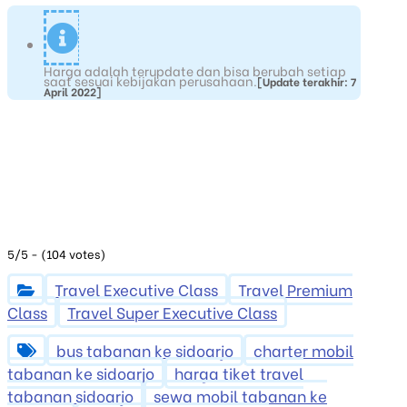
Harga adalah terupdate dan bisa berubah setiap
saat sesuai kebijakan perusahaan.
[Update terakhir: 7
April 2022]
5/5 - (104 votes)
Travel Executive Class
Travel Premium
Class
Travel Super Executive Class
bus tabanan ke sidoarjo
charter mobil
tabanan ke sidoarjo
harga tiket travel
tabanan sidoarjo
sewa mobil tabanan ke