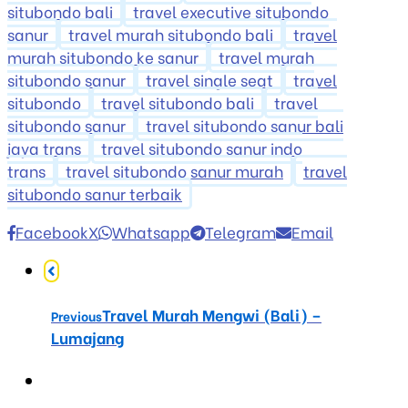
situbondo bali
travel executive situbondo
sanur
travel murah situbondo bali
travel
murah situbondo ke sanur
travel murah
situbondo sanur
travel single seat
travel
situbondo
travel situbondo bali
travel
situbondo sanur
travel situbondo sanur bali
jaya trans
travel situbondo sanur indo
trans
travel situbondo sanur murah
travel
situbondo sanur terbaik
Facebook
X
Whatsapp
Telegram
Email
Travel Murah Mengwi (Bali) –
Previous
Lumajang