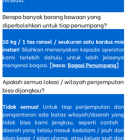
Berapa banyak barang bawaan yang
diperbolehkan untuk tiap penumpang?
10 kg / 1 tas ransel / seukuran satu kardus mie
instan!
Silahkan menanyakan kepada operator
kami terlebih dahulu untuk lebih jelasnya
mengenai bagasi.
[baca:
Bagasi Penumpang
]
Apakah semua lokasi / wilayah penjemputan
bisa dijangkau?
Tidak semua!
Untuk tiap penjemputan dan
pengantaran ada batas wilayah/daerah yang
tidak bisa kami jangkau, seperti contoh :
daerah yang telalu masuk kedalam / jauh dari
jalan besar / jalan utama, atau keluar jauh dari