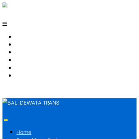
HOME
SEWA MOTOR BALI
TARIF TRAVEL
RUTE TRAVEL
PEMESANAN
HUBUNGI KAMI
Home