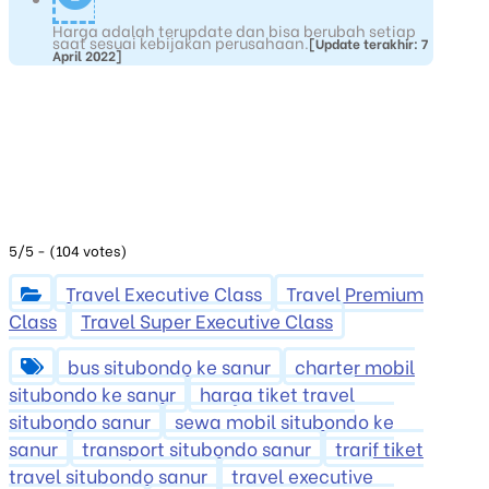
Harga adalah terupdate dan bisa berubah setiap
saat sesuai kebijakan perusahaan.
[Update terakhir: 7
April 2022]
5/5 - (104 votes)
Travel Executive Class
Travel Premium
Class
Travel Super Executive Class
bus situbondo ke sanur
charter mobil
situbondo ke sanur
harga tiket travel
situbondo sanur
sewa mobil situbondo ke
sanur
transport situbondo sanur
trarif tiket
travel situbondo sanur
travel executive