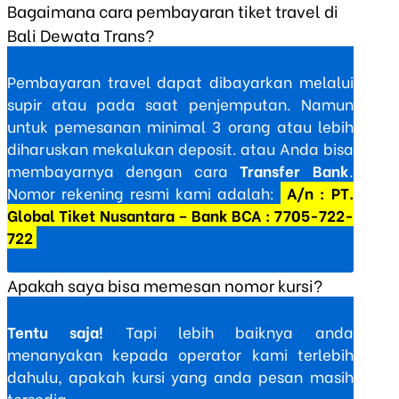
Bagaimana cara pembayaran tiket travel di
Bali Dewata Trans?
Pembayaran travel dapat dibayarkan melalui
supir atau pada saat penjemputan. Namun
untuk pemesanan minimal 3 orang atau lebih
diharuskan mekalukan deposit. atau Anda bisa
membayarnya dengan cara
Transfer Bank
.
Nomor rekening resmi kami adalah:
A/n : PT.
Global Tiket Nusantara – Bank BCA : 7705-722-
722
Apakah saya bisa memesan nomor kursi?
Tentu saja!
Tapi lebih baiknya anda
menanyakan kepada operator kami terlebih
dahulu, apakah kursi yang anda pesan masih
tersedia.