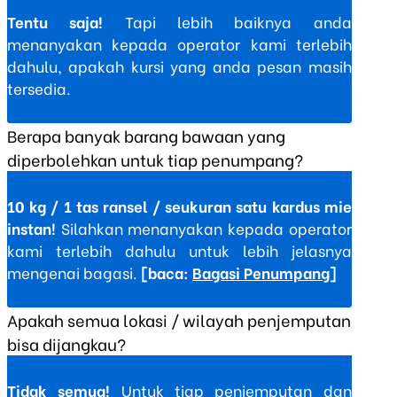
Tentu saja!
Tapi lebih baiknya anda
menanyakan kepada operator kami terlebih
dahulu, apakah kursi yang anda pesan masih
tersedia.
Berapa banyak barang bawaan yang
diperbolehkan untuk tiap penumpang?
10 kg / 1 tas ransel / seukuran satu kardus mie
instan!
Silahkan menanyakan kepada operator
kami terlebih dahulu untuk lebih jelasnya
mengenai bagasi.
[baca:
Bagasi Penumpang
]
Apakah semua lokasi / wilayah penjemputan
bisa dijangkau?
Tidak semua!
Untuk tiap penjemputan dan