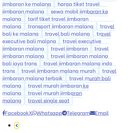
jimbaran ke malang
harga tiket travel
jimbaran malang
sewa mobil jimbaran ke
malang
tarif tiket travel jimbaran
malang
transport jimbaran malang
travel
bali ke malang
travel bali malang
travel
executive bali malang
travel executive
jimbaran malang
travel jimbaran
travel
jimbaran malang
travel jimbaran malang
bali jaya trans
travel jimbaran malang indo
trans
travel jimbaran malang murah
travel
jimbaran malang terbaik
travel murah bali
malang
travel murah jimbaran ke
malang
travel murah jimbaran
malang
travel single seat
Facebook
X
Whatsapp
Telegram
Email