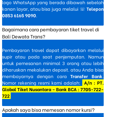
logo WhatsApp yang berada dibawah sebelah
kanan layar, atau bisa juga melalui ☏
Telepon
0853 6165 9090
.
Bagaimana cara pembayaran tiket travel di
Bali Dewata Trans?
Pembayaran travel dapat dibayarkan melalui
supir atau pada saat penjemputan. Namun
untuk pemesanan minimal 3 orang atau lebih
diharuskan mekalukan deposit. atau Anda bisa
membayarnya dengan cara
Transfer Bank
.
Nomor rekening resmi kami adalah:
A/n : PT.
Global Tiket Nusantara – Bank BCA : 7705-722-
722
Apakah saya bisa memesan nomor kursi?