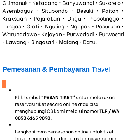
Gilimanuk • Ketapang • Banyuwangi • Sukorejo •
Asembagus • Situbondo • Besuki • Paiton •
Kraksaan • Pajarakan • Drigu • Probolinggo •
Tongas • Grati • Nguling • Ngopak • Pasuruan •
Warungdowo • Kejayan • Purwodadi • Purwosari
• Lawang • Singosari • Malang • Batu.
Pemesanan & Pembayaran
Travel
_
Klik tombol
"PESAN TIKET"
untuk melakukan
reservasi tiket secara online atau bisa
menghubungi CS kami melalui nomor
TLP / WA
0853 6165 9090.
Lengkapi form pemesanan online untuk tiket
travel secara detail dan jelas termasuk nomor