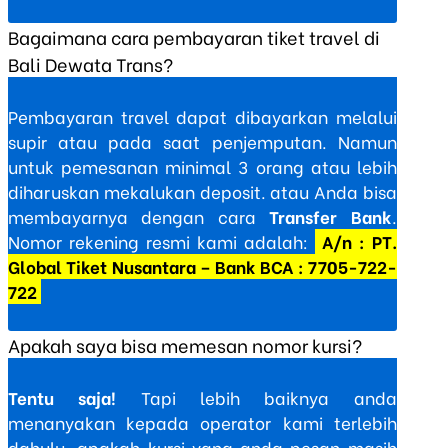
Bagaimana cara pembayaran tiket travel di
Bali Dewata Trans?
Pembayaran travel dapat dibayarkan melalui
supir atau pada saat penjemputan. Namun
untuk pemesanan minimal 3 orang atau lebih
diharuskan mekalukan deposit. atau Anda bisa
membayarnya dengan cara
Transfer Bank
.
Nomor rekening resmi kami adalah:
A/n : PT.
Global Tiket Nusantara – Bank BCA : 7705-722-
722
Apakah saya bisa memesan nomor kursi?
Tentu saja!
Tapi lebih baiknya anda
menanyakan kepada operator kami terlebih
dahulu, apakah kursi yang anda pesan masih