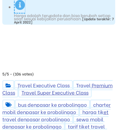
Harga adalah terupdate dan bisa berubah setiap
saat sesuai kebijakan perusahaan.
[Update terakhir: 7
April 2022]
5/5 - (106 votes)
Travel Executive Class
Travel Premium
Class
Travel Super Executive Class
bus denpasar ke probolinggo
charter
mobil denpasar ke probolinggo
harga tiket
travel denpasar probolinggo
sewa mobil
denpasar ke probolinggo
tarif tiket travel