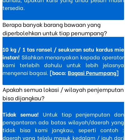
tersedia.
Berapa banyak barang bawaan yang
diperbolehkan untuk tiap penumpang?
10 kg / 1 tas ransel / seukuran satu kardus mie
instan!
Silahkan menanyakan kepada operator
kami terlebih dahulu untuk lebih jelasnya
mengenai bagasi.
[baca:
Bagasi Penumpang
]
Apakah semua lokasi / wilayah penjemputan
bisa dijangkau?
Tidak semua!
Untuk tiap penjemputan dan
pengantaran ada batas wilayah/daerah yang
tidak bisa kami jangkau, seperti contoh :
daerah yang telalu masuk kedalam / jauh dari