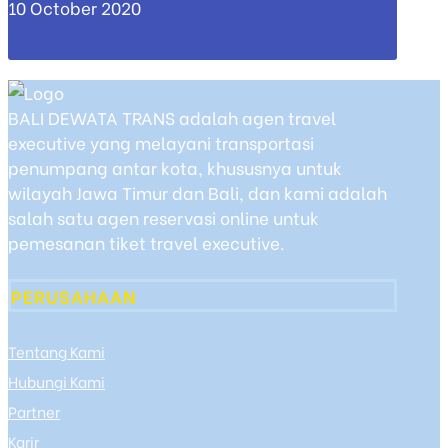
10 October 2020
BALI DEWATA TRANS adalah agen travel
executive yang melayani transportasi
penumpang antar kota, khususnya untuk
wilayah Jawa Timur dan Bali, dan kami adalah
salah satu agen reservasi online untuk
pemesanan tiket travel executive.
PERUSAHAAN
Tentang Kami
Hubungi Kami
Partner
Karir