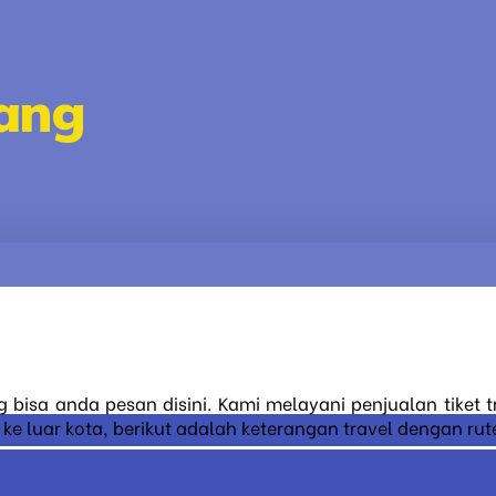
lang
g bisa anda pesan disini. Kami melayani penjualan tiket 
 luar kota, berikut adalah keterangan travel dengan rute