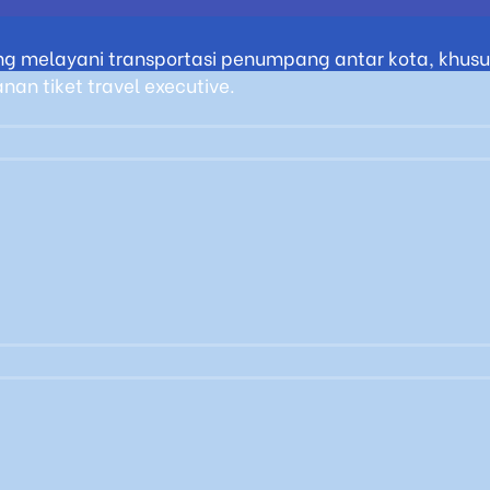
g melayani transportasi penumpang antar kota, khusus
an tiket travel executive.