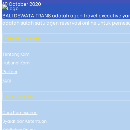
10 October 2020
BALI DEWATA TRANS adalah agen travel executive yan
adalah salah satu agen reservasi online untuk pemesan
PERUSAHAAN
Tentang Kami
Hubungi Kami
Partner
Karir
DUKUNGAN
Cara Pemesanan
Syarat dan Ketentuan
Kebijakan Privasi