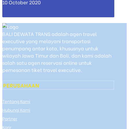
10 October 2020
BALI DEWATA TRANS adalah agen travel
executive yang melayani transportasi
penumpang antar kota, khususnya untuk
wilayah Jawa Timur dan Bali, dan kami adalah
salah satu agen reservasi online untuk
pemesanan tiket travel executive.
PERUSAHAAN
Tentang Kami
Hubungi Kami
Partner
Karir