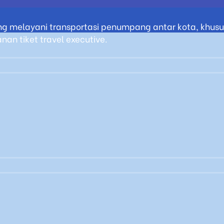
g melayani transportasi penumpang antar kota, khusus
an tiket travel executive.