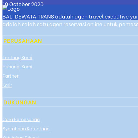
10 October 2020
BALI DEWATA TRANS adalah agen travel executive yan
adalah salah satu agen reservasi online untuk pemesan
PERUSAHAAN
Tentang Kami
Hubungi Kami
Partner
Karir
DUKUNGAN
Cara Pemesanan
Syarat dan Ketentuan
Kebijakan Privasi