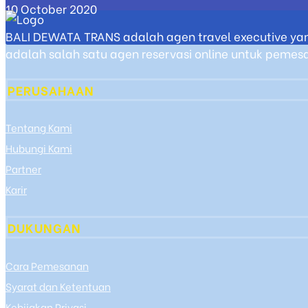
10 October 2020
BALI DEWATA TRANS adalah agen travel executive yan
adalah salah satu agen reservasi online untuk pemesan
PERUSAHAAN
Tentang Kami
Hubungi Kami
Partner
Karir
DUKUNGAN
Cara Pemesanan
Syarat dan Ketentuan
Kebijakan Privasi