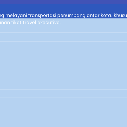
g melayani transportasi penumpang antar kota, khusus
an tiket travel executive.