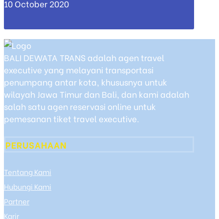
10 October 2020
BALI DEWATA TRANS adalah agen travel
executive yang melayani transportasi
penumpang antar kota, khususnya untuk
wilayah Jawa Timur dan Bali, dan kami adalah
salah satu agen reservasi online untuk
pemesanan tiket travel executive.
PERUSAHAAN
Tentang Kami
Hubungi Kami
Partner
Karir