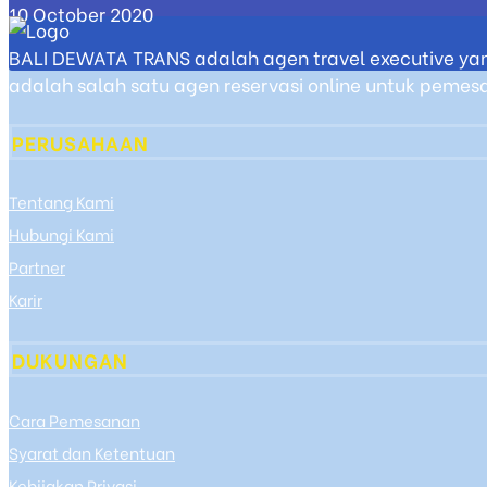
10 October 2020
BALI DEWATA TRANS adalah agen travel executive yan
adalah salah satu agen reservasi online untuk pemesan
PERUSAHAAN
Tentang Kami
Hubungi Kami
Partner
Karir
DUKUNGAN
Cara Pemesanan
Syarat dan Ketentuan
Kebijakan Privasi