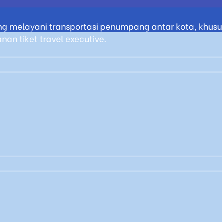
g melayani transportasi penumpang antar kota, khusus
an tiket travel executive.