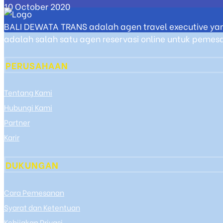
10 October 2020
BALI DEWATA TRANS adalah agen travel executive yan
adalah salah satu agen reservasi online untuk pemesan
PERUSAHAAN
Tentang Kami
Hubungi Kami
Partner
Karir
DUKUNGAN
Cara Pemesanan
Syarat dan Ketentuan
Kebijakan Privasi