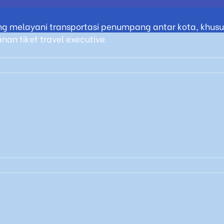
g melayani transportasi penumpang antar kota, khusus
an tiket travel executive.