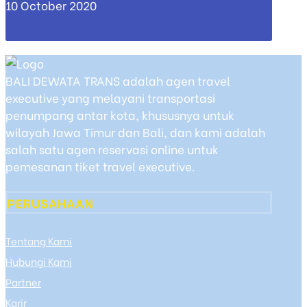
10 October 2020
BALI DEWATA TRANS adalah agen travel
executive yang melayani transportasi
penumpang antar kota, khususnya untuk
wilayah Jawa Timur dan Bali, dan kami adalah
salah satu agen reservasi online untuk
pemesanan tiket travel executive.
PERUSAHAAN
Tentang Kami
Hubungi Kami
Partner
Karir