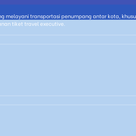
g melayani transportasi penumpang antar kota, khusus
an tiket travel executive.