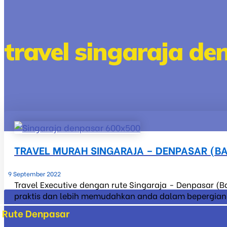
travel singaraja de
TRAVEL MURAH SINGARAJA – DENPASAR (BA
9 September 2022
Travel Executive dengan rute Singaraja - Denpasar (Ba
praktis dan lebih memudahkan anda dalam bepergian ke
Rute Denpasar