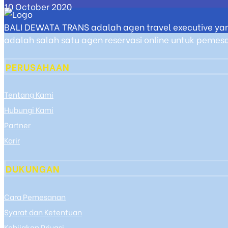
10 October 2020
BALI DEWATA TRANS adalah agen travel executive yan
adalah salah satu agen reservasi online untuk pemesan
PERUSAHAAN
Tentang Kami
Hubungi Kami
Partner
Karir
DUKUNGAN
Cara Pemesanan
Syarat dan Ketentuan
Kebijakan Privasi