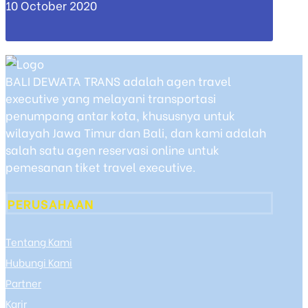
10 October 2020
BALI DEWATA TRANS adalah agen travel
executive yang melayani transportasi
penumpang antar kota, khususnya untuk
wilayah Jawa Timur dan Bali, dan kami adalah
salah satu agen reservasi online untuk
pemesanan tiket travel executive.
PERUSAHAAN
Tentang Kami
Hubungi Kami
Partner
Karir