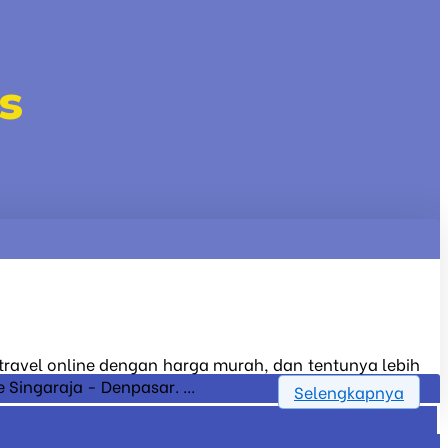
s
t travel online dengan harga murah, dan tentunya lebih
Singaraja - Denpasar. ...
Selengkapnya