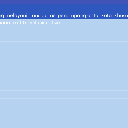
g melayani transportasi penumpang antar kota, khusus
an tiket travel executive.