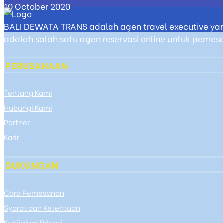
10 October 2020
BALI DEWATA TRANS adalah agen travel executive yan
adalah salah satu agen reservasi online untuk pemesan
PERUSAHAAN
Tentang Kami
Hubungi Kami
Partner
Karir
DUKUNGAN
Cara Pemesanan
Syarat dan Ketentuan
Kebijakan Privasi