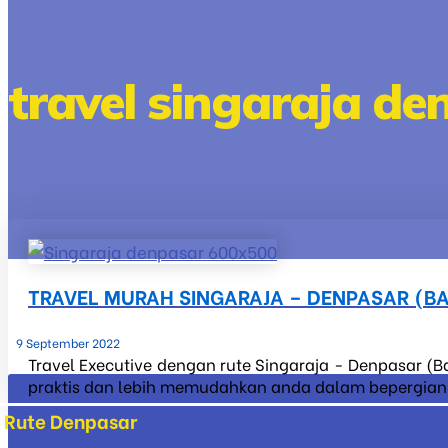
travel singaraja de
TRAVEL MURAH SINGARAJA – DENPASAR (BA
9 September 2022
Travel Executive dengan rute Singaraja - Denpasar (Ba
praktis dan lebih memudahkan anda dalam bepergian ke
Rute Denpasar