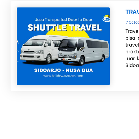
TRA
7 Octo
Trave
bisa 
trave
prakt
luar 
Sidoar