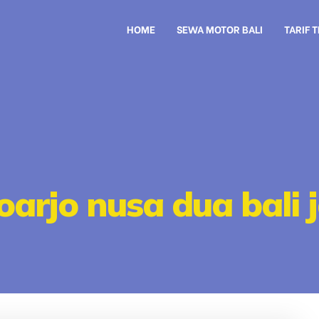
HOME
SEWA MOTOR BALI
TARIF 
doarjo nusa dua bali 