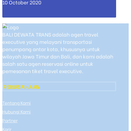
10 October 2020
BALI DEWATA TRANS adalah agen travel
executive yang melayani transportasi
penumpang antar kota, khususnya untuk
wilayah Jawa Timur dan Bali, dan kami adalah
salah satu agen reservasi online untuk
pemesanan tiket travel executive.
PERUSAHAAN
Tentang Kami
Hubungi Kami
Partner
Karir