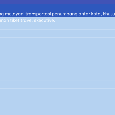
g melayani transportasi penumpang antar kota, khusus
an tiket travel executive.