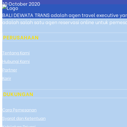
10 October 2020
BALI DEWATA TRANS adalah agen travel executive yan
adalah salah satu agen reservasi online untuk pemesan
PERUSAHAAN
Tentang Kami
Hubungi Kami
Partner
Karir
DUKUNGAN
Cara Pemesanan
Syarat dan Ketentuan
Kebijakan Privasi