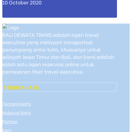
10 October 2020
BALI DEWATA TRANS adalah agen travel
executive yang melayani transportasi
penumpang antar kota, khususnya untuk
wilayah Jawa Timur dan Bali, dan kami adalah
salah satu agen reservasi online untuk
pemesanan tiket travel executive.
PERUSAHAAN
Tentang Kami
Hubungi Kami
Partner
Karir