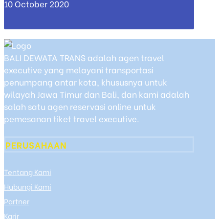
10 October 2020
BALI DEWATA TRANS adalah agen travel
executive yang melayani transportasi
penumpang antar kota, khususnya untuk
wilayah Jawa Timur dan Bali, dan kami adalah
salah satu agen reservasi online untuk
pemesanan tiket travel executive.
PERUSAHAAN
Tentang Kami
Hubungi Kami
Partner
Karir