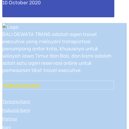
10 October 2020
BALI DEWATA TRANS adalah agen travel
executive yang melayani transportasi
penumpang antar kota, khususnya untuk
wilayah Jawa Timur dan Bali, dan kami adalah
salah satu agen reservasi online untuk
pemesanan tiket travel executive.
PERUSAHAAN
Tentang Kami
Hubungi Kami
Partner
Karir