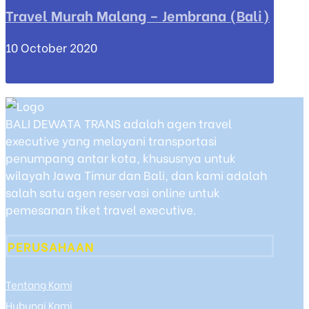
Travel Murah Malang – Jembrana (Bali)
10 October 2020
BALI DEWATA TRANS adalah agen travel
executive yang melayani transportasi
penumpang antar kota, khususnya untuk
wilayah Jawa Timur dan Bali, dan kami adalah
salah satu agen reservasi online untuk
pemesanan tiket travel executive.
PERUSAHAAN
Tentang Kami
Hubungi Kami