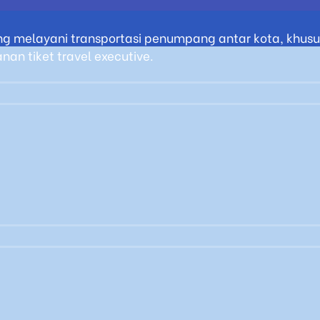
g melayani transportasi penumpang antar kota, khusus
an tiket travel executive.