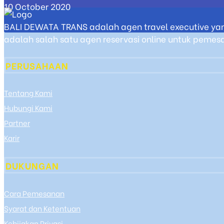
10 October 2020
BALI DEWATA TRANS adalah agen travel executive yan
adalah salah satu agen reservasi online untuk pemesan
PERUSAHAAN
Tentang Kami
Hubungi Kami
Partner
Karir
DUKUNGAN
Cara Pemesanan
Syarat dan Ketentuan
Kebijakan Privasi