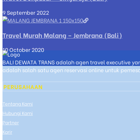
9 September 2022
Travel Murah Malang – Jembrana (Bali)
10 October 2020
BALI DEWATA TRANS adalah agen travel executive yan
adalah salah satu agen reservasi online untuk pemesan
PERUSAHAAN
Tentang Kami
Hubungi Kami
Partner
Karir