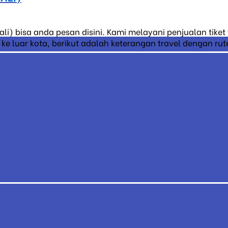
li) bisa anda pesan disini. Kami melayani penjualan tike
 luar kota, berikut adalah keterangan travel dengan rute