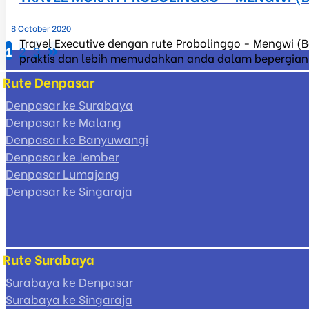
8 October 2020
Travel Executive dengan rute Probolinggo - Mengwi (Ba
1
2
3
Posts
praktis dan lebih memudahkan anda dalam bepergian ke
pagination
Rute Denpasar
Denpasar ke Surabaya
Denpasar ke Malang
Denpasar ke Banyuwangi
Denpasar ke Jember
Denpasar Lumajang
Denpasar ke Singaraja
Rute Surabaya
Surabaya ke Denpasar
Surabaya ke Singaraja