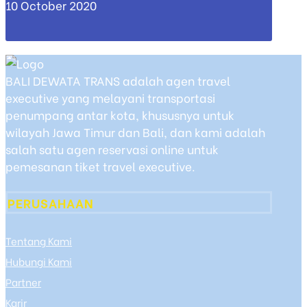
10 October 2020
BALI DEWATA TRANS adalah agen travel
executive yang melayani transportasi
penumpang antar kota, khususnya untuk
wilayah Jawa Timur dan Bali, dan kami adalah
salah satu agen reservasi online untuk
pemesanan tiket travel executive.
PERUSAHAAN
Tentang Kami
Hubungi Kami
Partner
Karir