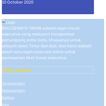
10 October 2020
BALI DEWATA TRANS adalah agen travel
executive yang melayani transportasi
penumpang antar kota, khususnya untuk
wilayah Jawa Timur dan Bali, dan kami adalah
salah satu agen reservasi online untuk
pemesanan tiket travel executive.
PERUSAHAAN
Tentang Kami
Hubungi Kami
Partner
Karir