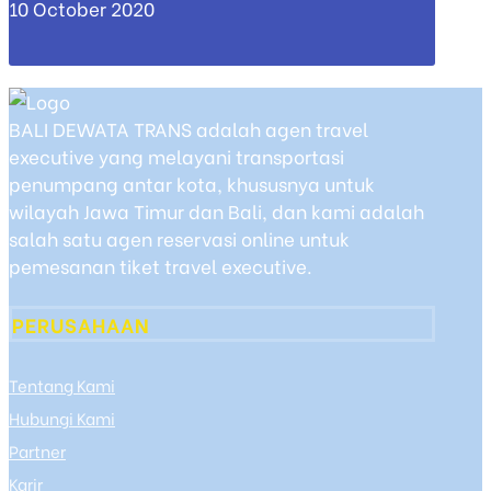
10 October 2020
BALI DEWATA TRANS adalah agen travel
executive yang melayani transportasi
penumpang antar kota, khususnya untuk
wilayah Jawa Timur dan Bali, dan kami adalah
salah satu agen reservasi online untuk
pemesanan tiket travel executive.
PERUSAHAAN
Tentang Kami
Hubungi Kami
Partner
Karir