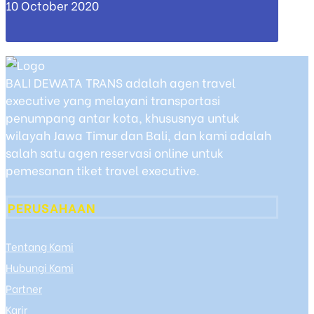
10 October 2020
BALI DEWATA TRANS adalah agen travel
executive yang melayani transportasi
penumpang antar kota, khususnya untuk
wilayah Jawa Timur dan Bali, dan kami adalah
salah satu agen reservasi online untuk
pemesanan tiket travel executive.
PERUSAHAAN
Tentang Kami
Hubungi Kami
Partner
Karir