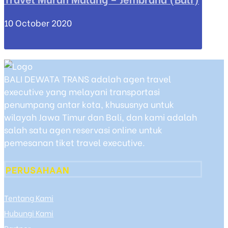
10 October 2020
BALI DEWATA TRANS adalah agen travel
executive yang melayani transportasi
penumpang antar kota, khususnya untuk
wilayah Jawa Timur dan Bali, dan kami adalah
salah satu agen reservasi online untuk
pemesanan tiket travel executive.
PERUSAHAAN
Tentang Kami
Hubungi Kami