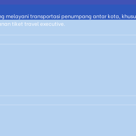
g melayani transportasi penumpang antar kota, khusus
an tiket travel executive.