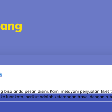
lang
G
g bisa anda pesan disini. Kami melayani penjualan tiket
 luar kota, berikut adalah keterangan travel dengan rute