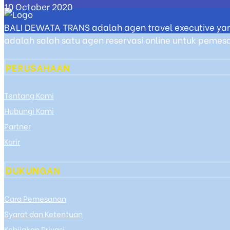
10 October 2020
BALI DEWATA TRANS adalah agen travel executive yan
adalah salah satu agen reservasi online untuk pemesan
PERUSAHAAN
Tentang Kami
Hubungi Kami
Partner
Karir
DUKUNGAN
Cara Pemesanan
Syarat dan Ketentuan
Kebijakan Privasi