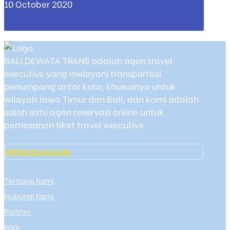
10 October 2020
BALI DEWATA TRANS adalah agen travel
executive yang melayani transportasi
penumpang antar kota, khususnya untuk
wilayah Jawa Timur dan Bali, dan kami adalah
salah satu agen reservasi online untuk
pemesanan tiket travel executive.
PERUSAHAAN
Tentang Kami
Hubungi Kami
Partner
Karir