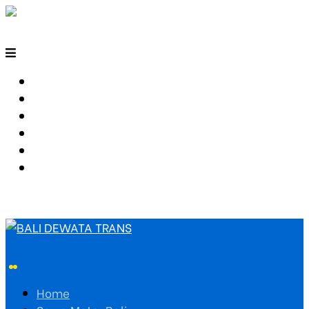
HOME
SEWA MOTOR BALI
TARIF TRAVEL
RUTE TRAVEL
PEMESANAN
HUBUNGI KAMI
Home