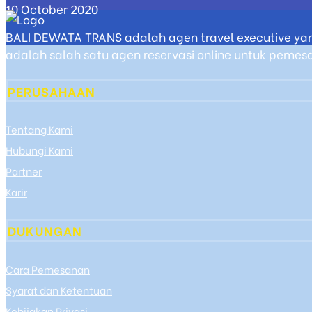
10 October 2020
BALI DEWATA TRANS adalah agen travel executive yan
adalah salah satu agen reservasi online untuk pemesan
PERUSAHAAN
Tentang Kami
Hubungi Kami
Partner
Karir
DUKUNGAN
Cara Pemesanan
Syarat dan Ketentuan
Kebijakan Privasi