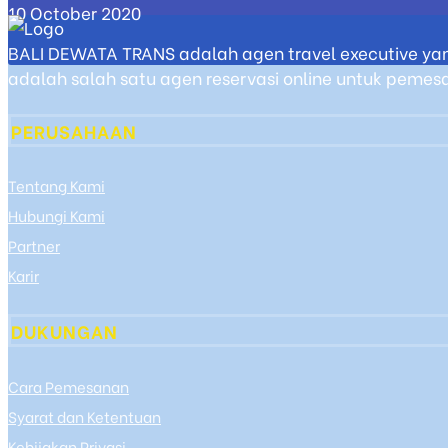
10 October 2020
BALI DEWATA TRANS adalah agen travel executive yan
adalah salah satu agen reservasi online untuk pemesan
PERUSAHAAN
Tentang Kami
Hubungi Kami
Partner
Karir
DUKUNGAN
Cara Pemesanan
Syarat dan Ketentuan
Kebijakan Privasi