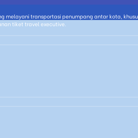
g melayani transportasi penumpang antar kota, khusus
an tiket travel executive.