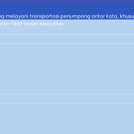
g melayani transportasi penumpang antar kota, khusus
an tiket travel executive.