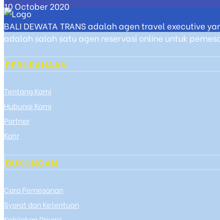
10 October 2020
BALI DEWATA TRANS adalah agen travel executive yan
adalah salah satu agen reservasi online untuk pemesan
PERUSAHAAN
Tentang Kami
Hubungi Kami
Partner
Karir
DUKUNGAN
Cara Pemesanan
Syarat dan Ketentuan
Kebijakan Privasi