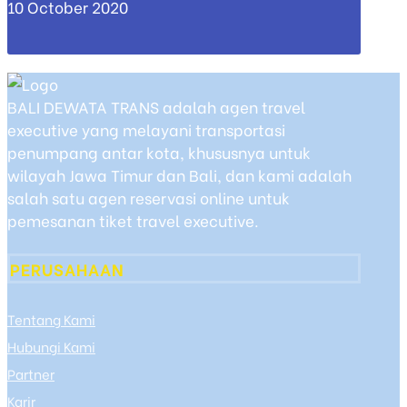
10 October 2020
BALI DEWATA TRANS adalah agen travel
executive yang melayani transportasi
penumpang antar kota, khususnya untuk
wilayah Jawa Timur dan Bali, dan kami adalah
salah satu agen reservasi online untuk
pemesanan tiket travel executive.
PERUSAHAAN
Tentang Kami
Hubungi Kami
Partner
Karir