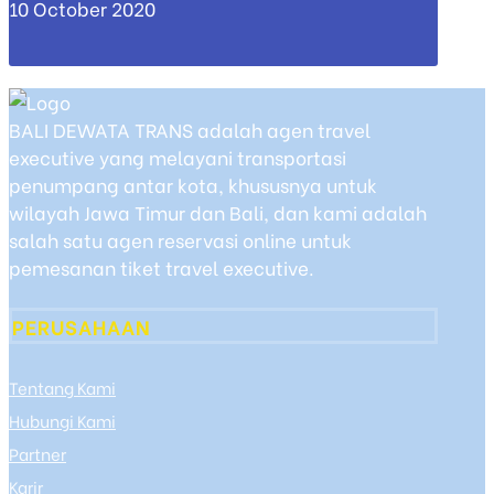
10 October 2020
BALI DEWATA TRANS adalah agen travel
executive yang melayani transportasi
penumpang antar kota, khususnya untuk
wilayah Jawa Timur dan Bali, dan kami adalah
salah satu agen reservasi online untuk
pemesanan tiket travel executive.
PERUSAHAAN
Tentang Kami
Hubungi Kami
Partner
Karir