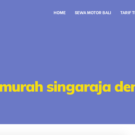
HOME
SEWA MOTOR BALI
TARIF 
 murah singaraja d