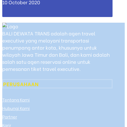
10 October 2020
BALI DEWATA TRANS adalah agen travel
executive yang melayani transportasi
penumpang antar kota, khususnya untuk
wilayah Jawa Timur dan Bali, dan kami adalah
salah satu agen reservasi online untuk
pemesanan tiket travel executive.
PERUSAHAAN
Tentang Kami
Hubungi Kami
Partner
Karir