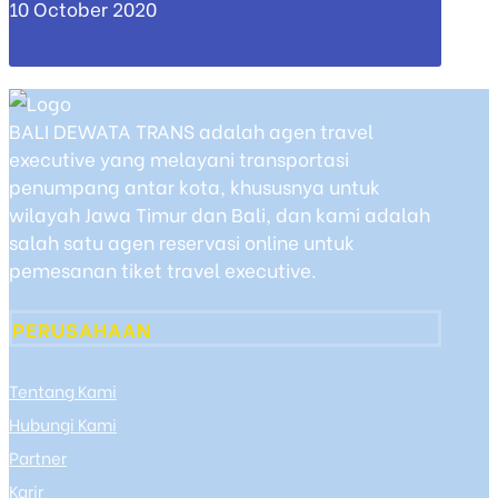
10 October 2020
BALI DEWATA TRANS adalah agen travel
executive yang melayani transportasi
penumpang antar kota, khususnya untuk
wilayah Jawa Timur dan Bali, dan kami adalah
salah satu agen reservasi online untuk
pemesanan tiket travel executive.
PERUSAHAAN
Tentang Kami
Hubungi Kami
Partner
Karir