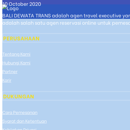
10 October 2020
BALI DEWATA TRANS adalah agen travel executive yan
adalah salah satu agen reservasi online untuk pemesan
PERUSAHAAN
Tentang Kami
Hubungi Kami
Partner
Karir
DUKUNGAN
Cara Pemesanan
Syarat dan Ketentuan
Kebijakan Privasi