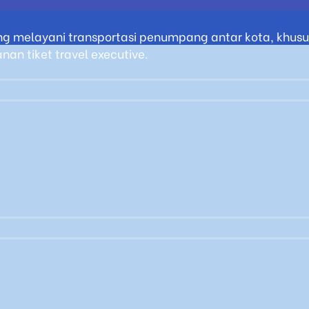
g melayani transportasi penumpang antar kota, khusus
an tiket travel executive.