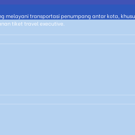
g melayani transportasi penumpang antar kota, khusus
an tiket travel executive.