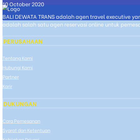
10 October 2020
BALI DEWATA TRANS adalah agen travel executive yan
adalah salah satu agen reservasi online untuk pemesan
PERUSAHAAN
Tentang Kami
Hubungi Kami
Partner
Karir
DUKUNGAN
Cara Pemesanan
Syarat dan Ketentuan
Kebijakan Privasi